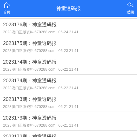
神童透码报
首页
返回
2023176期：神童透码报
2023澳门正版资料 670288.com
06-24 21:41
2023175期：神童透码报
2023澳门正版资料 670288.com
06-23 21:41
2023174期：神童透码报
2023澳门正版资料 670288.com
06-22 21:41
2023174期：神童透码报
2023澳门正版资料 670288.com
06-22 21:41
2023173期：神童透码报
2023澳门正版资料 670288.com
06-21 21:41
2023173期：神童透码报
2023澳门正版资料 670288.com
06-21 21:41
2023172期：神童透码报