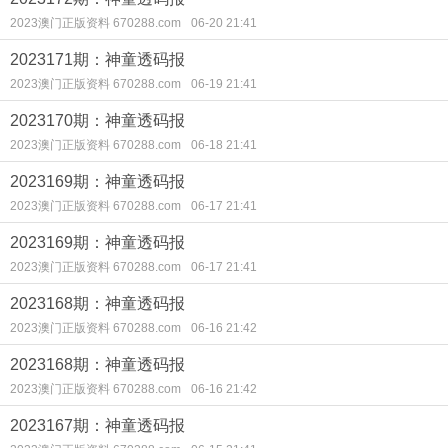
2023澳门正版资料 670288.com
06-20 21:41
2023171期：神童透码报
2023澳门正版资料 670288.com
06-19 21:41
2023170期：神童透码报
2023澳门正版资料 670288.com
06-18 21:41
2023169期：神童透码报
2023澳门正版资料 670288.com
06-17 21:41
2023169期：神童透码报
2023澳门正版资料 670288.com
06-17 21:41
2023168期：神童透码报
2023澳门正版资料 670288.com
06-16 21:42
2023168期：神童透码报
2023澳门正版资料 670288.com
06-16 21:42
2023167期：神童透码报