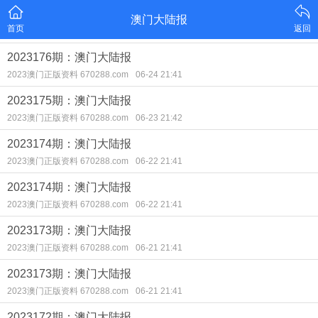
澳门大陆报
首页
返回
2023176期：澳门大陆报
2023澳门正版资料 670288.com
06-24 21:41
2023175期：澳门大陆报
2023澳门正版资料 670288.com
06-23 21:42
2023174期：澳门大陆报
2023澳门正版资料 670288.com
06-22 21:41
2023174期：澳门大陆报
2023澳门正版资料 670288.com
06-22 21:41
2023173期：澳门大陆报
2023澳门正版资料 670288.com
06-21 21:41
2023173期：澳门大陆报
2023澳门正版资料 670288.com
06-21 21:41
2023172期：澳门大陆报