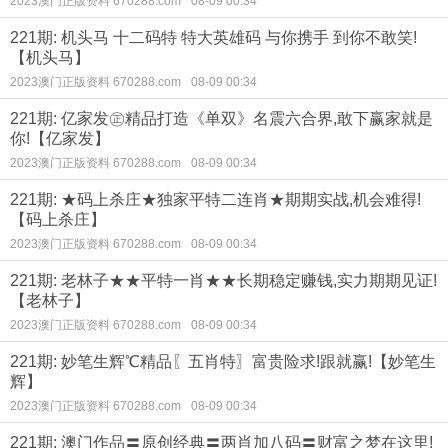
2023澳门正版资料 670288.com
08-09 00:34
221期: 机头马 十二码特 特大英雄码 与你携手 到你不敢笑!
【机头马】
2023澳门正版资料 670288.com
08-09 00:34
221期: 亿家发㊣精品打造《单双》名震六合界,敢下赢家就是
你!【亿家发】
2023澳门正版资料 670288.com
08-09 00:34
221期: ★码上杀庄★独家平特二连肖★期期实战,机会难得!
【码上杀庄】
2023澳门正版资料 670288.com
08-09 00:34
221期: 老林子★★平特一肖★★长期稳定赚钱,实力期期见证!
【老林子】
2023澳门正版资料 670288.com
08-09 00:34
221期: 妙笔生辉℃精品〖五肖特〗富贵险求!跟就赢!【妙笔生
辉】
2023澳门正版资料 670288.com
08-09 00:34
221期: 澳门作品〓原创经典〓两肖加八码〓财富之梦在这里!