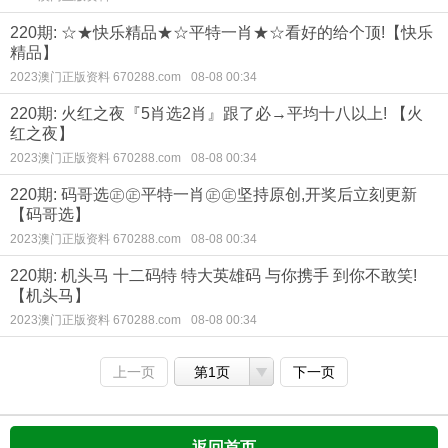
220期: ☆★快乐精品★☆平特一肖★☆看好的给个顶!【快乐
精品】
2023澳门正版资料 670288.com
08-08 00:34
220期: 火红之夜『5肖选2肖』跟了必→平均十八以上! 【火
红之夜】
2023澳门正版资料 670288.com
08-08 00:34
220期: 码哥选㊣㊣平特一肖㊣㊣坚持原创,开奖后立刻更新
【码哥选】
2023澳门正版资料 670288.com
08-08 00:34
220期: 机头马 十二码特 特大英雄码 与你携手 到你不敢笑!
【机头马】
2023澳门正版资料 670288.com
08-08 00:34
上一页
第1页
下一页
返回首页