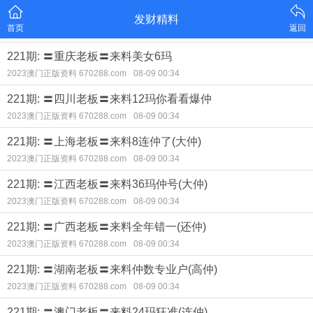
发财精料
首页
返回
221期: 〓重庆老板〓来料美女6玛
2023澳门正版资料 670288.com
08-09 00:34
221期: 〓四川老板〓来料12玛你看看爆仲
2023澳门正版资料 670288.com
08-09 00:34
221期: 〓上海老板〓来料8连仲了(大仲)
2023澳门正版资料 670288.com
08-09 00:34
221期: 〓江西老板〓来料36玛仲号(大仲)
2023澳门正版资料 670288.com
08-09 00:34
221期: 〓广西老板〓来料全年错一(还仲)
2023澳门正版资料 670288.com
08-09 00:34
221期: 〓湖南老板〓来料仲数专业户(高仲)
2023澳门正版资料 670288.com
08-09 00:34
221期: 〓澳门老板〓来料24玛狂准(连仲)